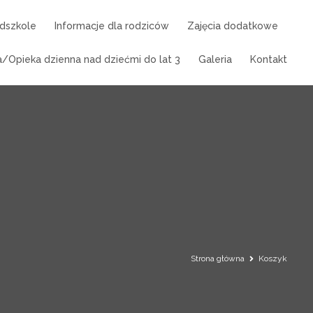
dszkole
Informacje dla rodziców
Zajęcia dodatkowe
/Opieka dzienna nad dziećmi do lat 3
Galeria
Kontakt
Strona główna
Koszyk